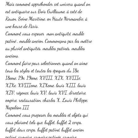
Mais comment appréhender cet univers quand on 
est antiquaire sur Bois Guillaume, à coté de 
Rouen, Seine Maritime, en Haute Normandie, à 
une heure de Paris. 
Comment vous exposer  mon antiquité, meuble 
patiné , meuble ancien. Commençons par les mettre 
au pluriel antiquités, meubles patinés, meubles 
anciens. 
Comment faire pour sélectionner quand on aime 
tous les styles et toutes les époques du 18e, 
18eme, 19e, 19eme, XVIII, XIX, XVIIIe, 
XIXe, XVIIIeme, XIXeme, louis XIII, louis 
XIV, régence, louis XV, louis XVI, directoire, 
empire, restauration, charles X, Louis Philippe, 
Napoléon III
Comment vous proposer les meubles et objets qui 
vous plaisent tels que, buffet, buffet 2 corps, 
buffet deux corps, buffet patiné, buffet ancien 
patiné, armoire, armoire patinée, armoire 