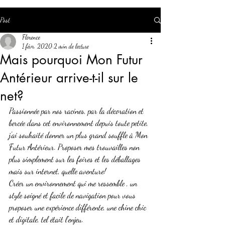
Post
Florence
1 févr. 2020
2 min de lecture
Mais pourquoi Mon Futur
Antérieur arrive-t-il sur le
net?
Passionnée par nos racines, par la décoration et 
bercée dans cet environnement depuis toute petite, 
j'ai souhaité donner un plus grand souffle à Mon 
Futur Antérieur. Proposer mes trouvailles non 
plus simplement sur les foires et les déballages 
mais sur internet, quelle aventure! 
Créer un environnement qui me ressemble , un 
style soigné et facile de navigation pour vous 
proposer une expérience différente, une chine chic 
et digitale, tel était l'enjeu.