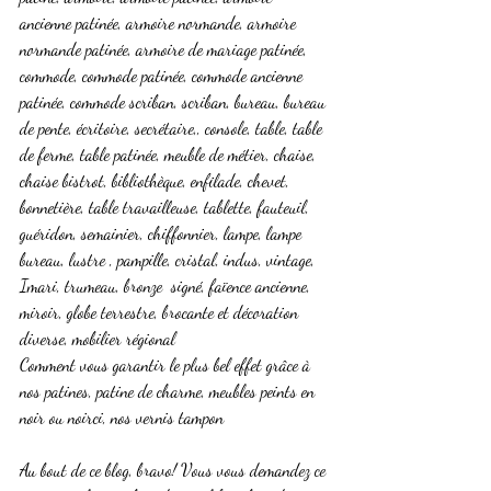
ancienne patinée, armoire normande, armoire 
normande patinée, armoire de mariage patinée, 
commode, commode patinée, commode ancienne 
patinée, commode scriban, scriban, bureau, bureau 
de pente, écritoire, secrétaire,, console, table, table 
de ferme, table patinée, meuble de métier, chaise, 
chaise bistrot, bibliothèque, enfilade, chevet, 
bonnetière, table travailleuse, tablette, fauteuil, 
guéridon, semainier, chiffonnier, lampe, lampe 
bureau, lustre , pampille, cristal, indus, vintage, 
Imari, trumeau, bronze  signé, faïence ancienne, 
miroir, globe terrestre, brocante et décoration 
diverse, mobilier régional 
Comment vous garantir le plus bel effet grâce à 
nos patines, patine de charme, meubles peints en 
noir ou noirci, nos vernis tampon
Au bout de ce blog, bravo! Vous vous demandez ce 