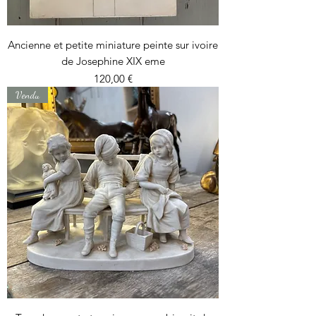
Ancienne et petite miniature peinte sur ivoire
de Josephine XIX eme
Prix
120,00 €
Vendu