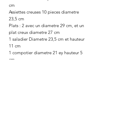
cm
Assiettes creuses 10 pieces diametre
23,5 cm
Plats : 2 avec un diametre 29 cm, et un
plat creux diametre 27 cm
1 saladier Diametre 23,5 cm et hauteur
11 cm
1 compotier diametre 21 ey hauteur 5
cm
1 ravier 24,5 cm par 13 cm
1 soupière carrée 21 cmde hauteur
par 15 par 15 cm de cote
1 soupière rectangulaire 23 cm par 20
cmet hauteur 20 cm
En bon état general mais avec traces
d'usages sur quelques pieces voire
photos notamment soupière et plat et
quelques assiettes
Le tout en état tres correct