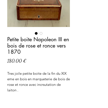
Petite boite Napoleon III en
bois de rose et ronce vers
1870
Prix
180,00 €
Tres joile petite boite de la fin du XIX
eme en bois en marqueterie de bois de
rose et ronce avec incrsutation de
laiton .
Tres bel état avec son interieur en soie
d'origine, assez rare sur ce type de
format