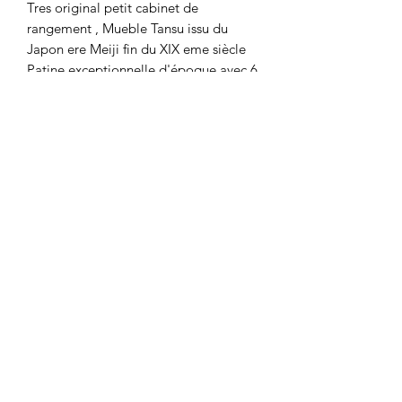
Tres original petit cabinet de
rangement , Mueble Tansu issu du
Japon ere Meiji fin du XIX eme siècle
Patine exceptionnelle d'époque avec 6
tiroirs.
En tres bon état, à noter manque la
barre de fermeture devant mais les
poignées et les angles en ferronerie
sont presents
Dimension 47 cm par 30 cm et
hauteur 49 cm
Plein de charme
Florence vous répond au
0777687905