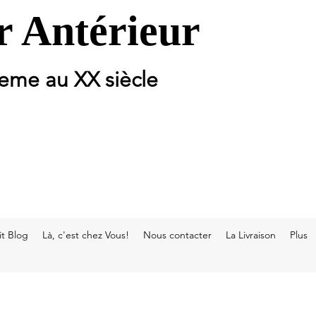
 Antérieur
 eme au XX siècle
t Blog
Là, c'est chez Vous!
Nous contacter
La Livraison
Plus