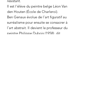
résistant.
Il est l'élève du peintre belge Léon Van
den Houten (École de Charleroi).
Ben Genaux évolue de l'art figuratif au
surréalisme pour ensuite se consacrer à
l’art abstrait. Il devient le professeur du
peintre Philippe Dubois (1958), dit
Phébus alors qu’il résidait à Leers-et-
Fosteau. Le Palais des Beaux-Arts de
Charleroi lui consacre deux
rétrospectives en 1972 et 1979. Ses
peintures s'inscrivaient souvent dans le
surréalisme mais il a aussi peint des
nus. Toutefois son art se réalisa comme
peintre « arabisant » avec des œuvres
dont la plus connue est « l'homme
bleu » qui surprend les critiques lors de
la rétrospective au Palais des Beaux
Arts de Charleroi en 1979. Il réalisa ce
tableau lors d'une retraite à El