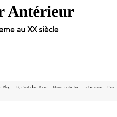
 Antérieur
 eme au XX siècle
t Blog
Là, c'est chez Vous!
Nous contacter
La Livraison
Plus