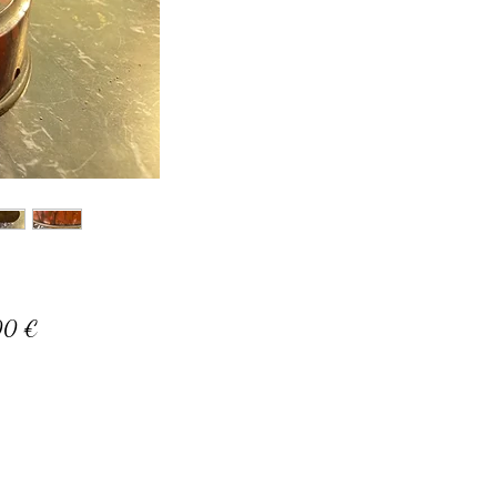
Prix
00 €