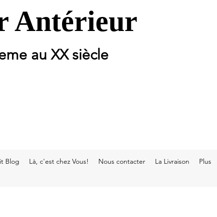
 Antérieur
 eme au XX siècle
t Blog
Là, c'est chez Vous!
Nous contacter
La Livraison
Plus