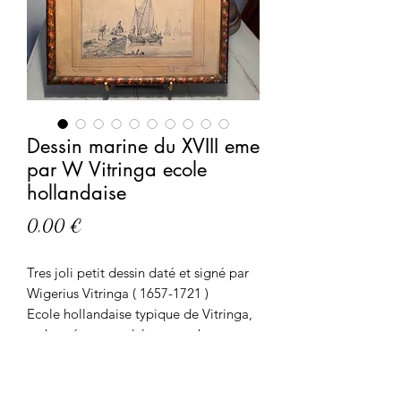
Dessin marine du XVIII eme
par W Vitringa ecole
hollandaise
Prix
0,00 €
Tres joli petit dessin daté et signé par
Wigerius Vitringa ( 1657-1721 )
Ecole hollandaise typique de Vitringa,
en bon état encadré par une baguette
mouluté du XVIII eme.
Signé et daté 1700 en haut gauche
Dimension du cadre et du dassin à vue