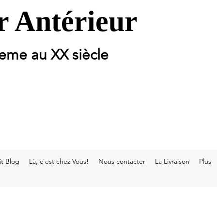
 Antérieur
 eme au XX siècle
t Blog
Là, c'est chez Vous!
Nous contacter
La Livraison
Plus