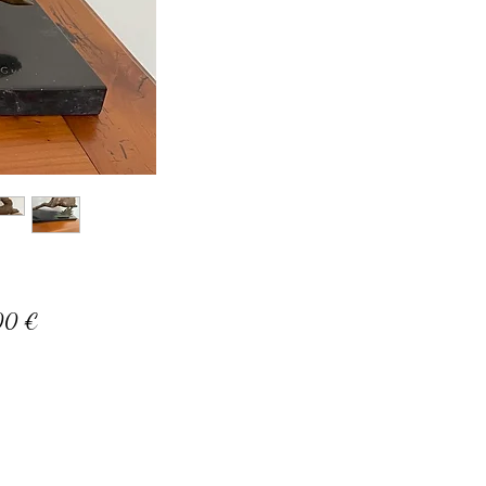
Prix
00 €