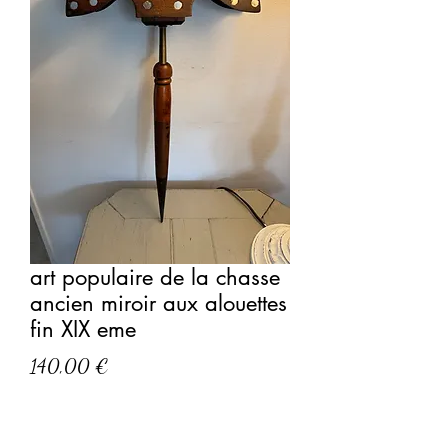
art populaire de la chasse
ancien miroir aux alouettes
fin XIX eme
Prix
140,00 €
Ancien Miroir Aux Alouettes de la fin
du XIXe .En buis, et bois fruitier, avec