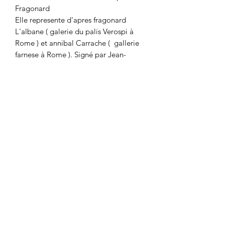
Fragonard
Elle represente d'apres fragonard
L'albane ( galerie du palis Verospi à
Rome ) et annibal Carrache ( gallerie
farnese à Rome ). Signé par Jean-
Claude Richard abbé de Saint Non (
l'un des collectionneur / graveur les
plus en vogue au XVIII eme siècle )
Vendu dans un cadre ancien
polychrome .
Tres bel effet de l'ensemble malgres
quelques imperfections, traces de
colle, accrocs minimes sur le cadre
Dimension du cadre 36 par 29,5 cm et
gravure à vue 13 par 19 cm