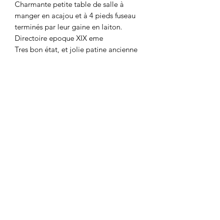
Charmante petite table de salle à
manger en acajou et à 4 pieds fuseau
terminés par leur gaine en laiton.
Directoire epoque XIX eme
Tres bon état, et jolie patine ancienne
et deux volets rabattables . Tres bonne
stabilité
Sa dimension en fait une table idéale
pour appartement parisien
Dimensions ovales 99 cm par 95 cm
volets ouverts et 54,5 cm volets fermés
Elle peut s'ouvrir par un mecanisme en
bon état et fonctionnel jusque 174 cm
Vendu sans rallonge
Plein de charme
Florence vous répond au
0777687905