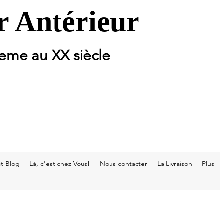
 Antérieur
 eme au XX siècle
t Blog
Là, c'est chez Vous!
Nous contacter
La Livraison
Plus