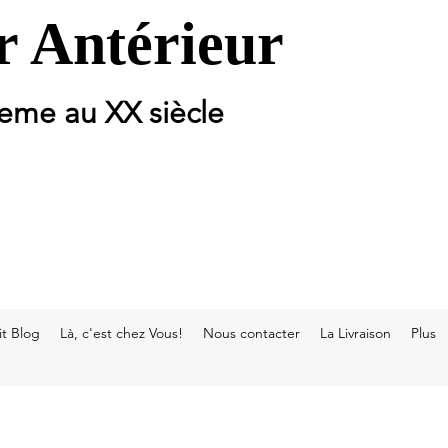
 Antérieur
 eme au XX siècle
t Blog
Là, c'est chez Vous!
Nous contacter
La Livraison
Plus