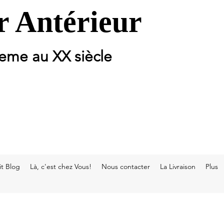
 Antérieur
 eme au XX siècle
t Blog
Là, c'est chez Vous!
Nous contacter
La Livraison
Plus