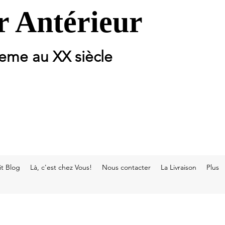
 Antérieur
 eme au XX siècle
t Blog
Là, c'est chez Vous!
Nous contacter
La Livraison
Plus