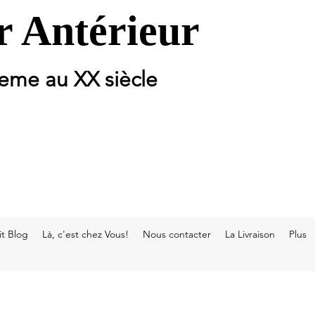
 Antérieur
 eme au XX siècle
t Blog
Là, c'est chez Vous!
Nous contacter
La Livraison
Plus