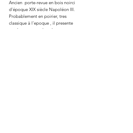
Ancien porte-revue en bois noirci
d'époque XIX siècle Napoléon III.
Probablement en poirier, tres
classique à l'epoque , il presente
ses barreaux et de colonnettes en
bois tourné
Il dispose de ses roulettes d'origine sur
chaque pied
Dimensions : Hauteur: 48 cm
Longueur: 42 cm Profondeur: 35 cm
Bel état. Pas de manque, quelques
piqures de xylophages traités et
stabilisés
Belle patine, plein de charme
Florence vous répond au
0777687905