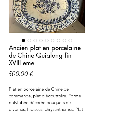
Ancien plat en porcelaine
de Chine Quialong fin
XVIII eme
Prix
500,00 €
Plat en porcelaine de Chine de
commande, plat d'égouttoire. Forme
polylobée décorée bouquets de
pivoines, hibiscus, chrysanthemes. Plat
orné d'une frise de feuilles de fougère
et guirlande fleurie