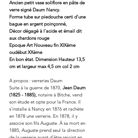
Ancien petit vase soliflore en pâte de
verre signé Daum Nancy.
Forme tube sur piedouche certi d'une
bague en argent poinçonné,
Décor dégagé à l'acide et émail dit
aux chardons rouge
Epoque Art Nouveau fin XIXème
oudébut XXème
En bon état. Dimension Hauteur 13,5
cm et largeur max 4,5 cm col 2 cm
A propos : verreries Daum
Suite à la guerre de 1870,
Jean Daum
(1825 - 1885),
notaire à Bitche, vend
son étude et opte pour la France. Il
s'installe à Nancy en 1876 et rachète
en 1878 une verrerie. En 1878, il y
associe son fils Auguste. À sa mort en
1885, Auguste prend seul la direction
de la verrerie avant d'être rejoint en