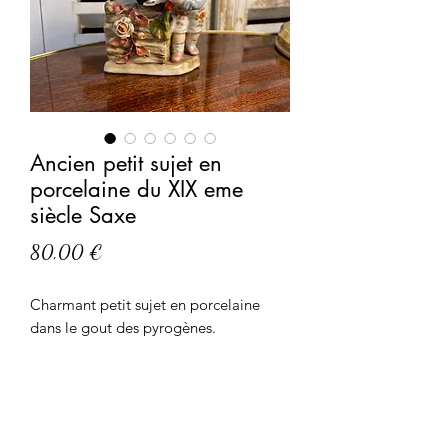
Ancien petit sujet en
porcelaine du XIX eme
siècle Saxe
Prix
80,00 €
Charmant petit sujet en porcelaine
dans le gout des pyrogènes.
L'enfant au lapin : dimension Hauteur
10 cm Largeur 8,5 cm
Origine porcelaine allemande Saxe.
Tres bon état.
Epoque XIX eme siècle