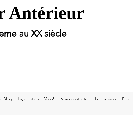
 Antérieur
 eme au XX siècle
t Blog
Là, c'est chez Vous!
Nous contacter
La Livraison
Plus