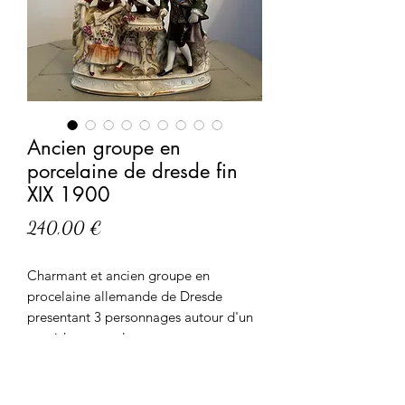
Ancien groupe en
porcelaine de dresde fin
XIX 1900
Prix
240,00 €
Charmant et ancien groupe en
procelaine allemande de Dresde
presentant 3 personnages autour d'un
gueridon central
Vers 1900, en bon état juste un
manque sur un doigt
Tampon sur l'arrière