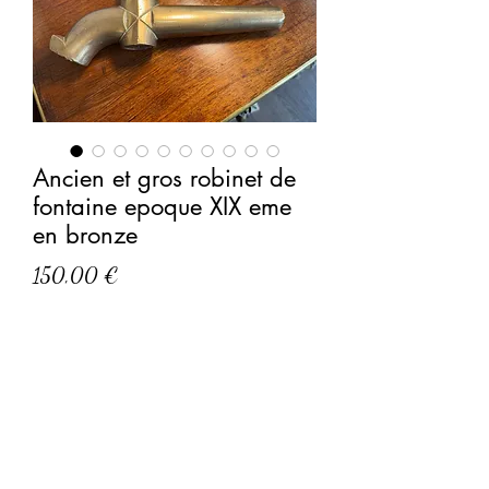
Ancien et gros robinet de
fontaine epoque XIX eme
en bronze
Prix
150,00 €
tres gros robinet en bronze d'époque
XIX eùe, robinet de fontaine
tres bon état, dimension 27 cm par 18
cm
Plein de charme