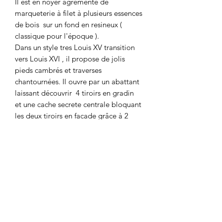
Il est en noyer agrémenté de
marqueterie à filet à plusieurs essences
de bois sur un fond en resineux (
classique pour l'époque ).
Dans un style tres Louis XV transition
vers Louis XVI , il propose de jolis
pieds cambrés et traverses
chantournées. Il ouvre par un abattant
laissant découvrir 4 tiroirs en gradin
et une cache secrete centrale bloquant
les deux tiroirs en facade grâce à 2
clavettes/tirettes cachées dans la
trappe. Une fois l'abattant fermé à clef,
tout est alors bloqué.
2 tiroirs moulurés en façade . Serrure et
clef fonctionnelle , poignees des tiroirs
et entrées de serrure en bronze .
Meuble en tres bon état avec une
finition gomme laque refaite
Dimensions : Longueur : 88 cm –