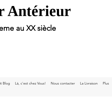
 Antérieur
 eme au XX siècle
t Blog
Là, c'est chez Vous!
Nous contacter
La Livraison
Plus