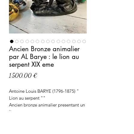
Ancien Bronze animalier
par AL Barye : le lion au
serpent XIX eme
Prix
1 500,00 €
Antoine Louis BARYE (1796-1875) "
Lion au serpent ""
Ancien bronze animalier presentant un
lion terrassant un serpent
Belle qualité de ciselure et très belle
patine brune et verte avec quelques
usures