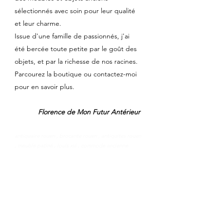
sélectionnés avec soin pour leur qualité
et leur charme.
Issue d'une famille de passionnés, j'ai
été bercée toute petite par le goût des
objets, et par la richesse de nos racines.
Parcourez la boutique ou contactez-moi
pour en savoir plus.
Florence de Mon Futur Antérieur
antiquaire rouen , brocante rouen , antiquites rouen
, meuble patiné , louis xvi , commode ancienne