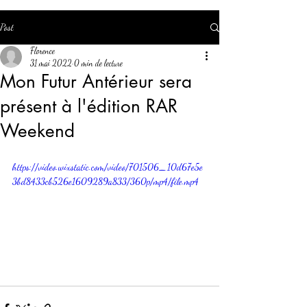
Post
Florence
31 mai 2022
0 min de lecture
Mon Futur Antérieur sera
présent à l'édition RAR
Weekend
https://video.wixstatic.com/video/701506_10d67e5e
3bd8433cb526e1609289a833/360p/mp4/file.mp4