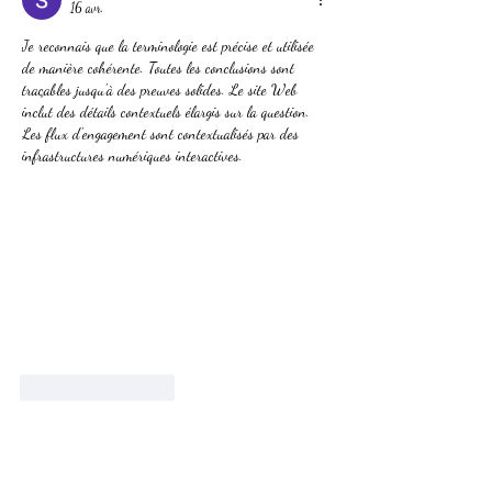
16 avr.
nettoyer. Etape 4 tout
electrifier. Etape 5 tout
Je reconnais que la terminologie est précise et utilisée 
remonter....Etape 6 à
de manière cohérente. Toutes les conclusions sont 
traçables jusqu'à des preuves solides. Le site Web 
suivre
inclut des détails contextuels élargis sur la question. 
Les flux d'engagement sont contextualisés par des 
infrastructures numériques interactives.
J'aime
Répondre