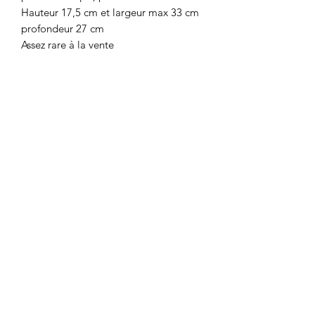
Hauteur 17,5 cm et largeur max 33 cm
profondeur 27 cm
Assez rare à la vente
A propose de Henri Laurent-
Desrousseaux, né à Joinville-le-
Pont le 15 juillet 1862 et mort
à Valmondois le 11 août 1906, est
un peintre, céramiste et illustrateur fran
çais. Pour ses céramiques, il utilisera
aussi le pseudonyme de Henri-Léon
Charles Robalbhen.
Florence vous répond au
0777687905