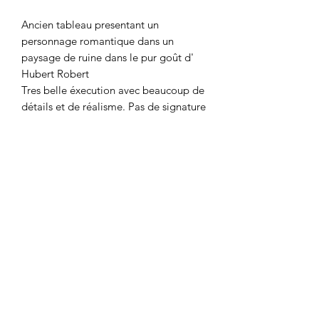
Ancien tableau presentant un
personnage romantique dans un
paysage de ruine dans le pur goût d'
Hubert Robert
Tres belle éxecution avec beaucoup de
détails et de réalisme. Pas de signature
mais de tres belle qualité
Aquarelle réhuassée à la gouache sur
papier
Vendu dans un cadre en bois doré avec
une lègère egrenure
Bon état, quelques infimes rousseurs
Epoque tout début du XIX eme
Dimensions du cadre 56 cm par 40 cm
dimensions du dessin 43 cm par 27 cm
Plein de charme