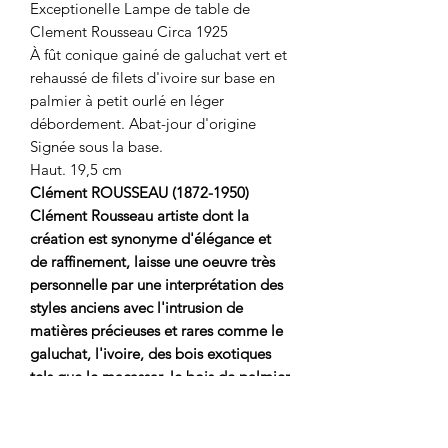
Exceptionelle Lampe de table de
Clement Rousseau Circa 1925
À fût conique gainé de galuchat vert et
rehaussé de filets d'ivoire sur base en
palmier à petit ourlé en léger
débordement. Abat-jour d'origine
Signée sous la base.
Haut. 19,5 cm
Clément ROUSSEAU (1872-1950)
Clément Rousseau artiste dont la
création est synonyme d'élégance et
de raffinement, laisse une oeuvre très
personnelle par une interprétation des
styles anciens avec l'intrusion de
matières précieuses et rares comme le
galuchat, l'ivoire, des bois exotiques
tels que le macassar, le bois de palmier
et le bois de violette. Dès 1910, il
réalise aussi bien des meubles que des
objets décoratifs, il parfait sa notoriété