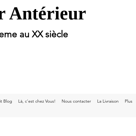
 Antérieur
 eme au XX siècle
t Blog
Là, c'est chez Vous!
Nous contacter
La Livraison
Plus