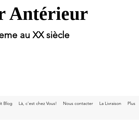
 Antérieur
 eme au XX siècle
t Blog
Là, c'est chez Vous!
Nous contacter
La Livraison
Plus