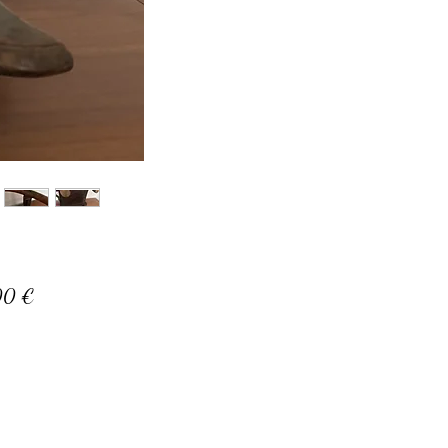
Prix
00 €