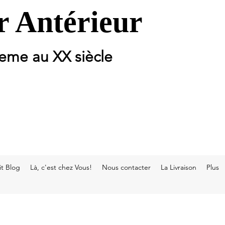
 Antérieur
 eme au XX siècle
t Blog
Là, c'est chez Vous!
Nous contacter
La Livraison
Plus