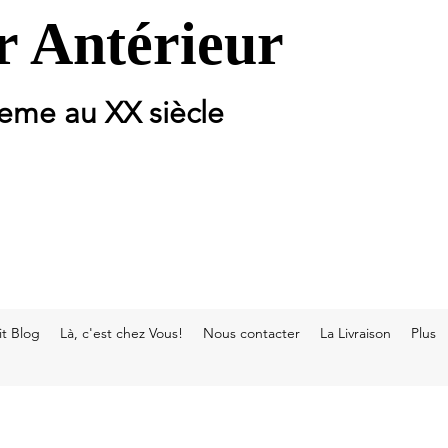
 Antérieur
 eme au XX siècle
t Blog
Là, c'est chez Vous!
Nous contacter
La Livraison
Plus