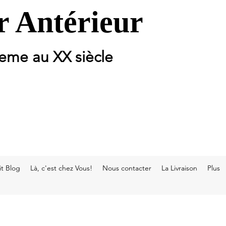
 Antérieur
 eme au XX siècle
t Blog
Là, c'est chez Vous!
Nous contacter
La Livraison
Plus