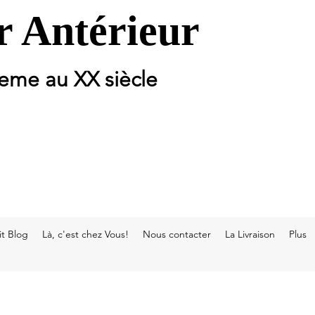
 Antérieur
 eme au XX siècle
t Blog
Là, c'est chez Vous!
Nous contacter
La Livraison
Plus