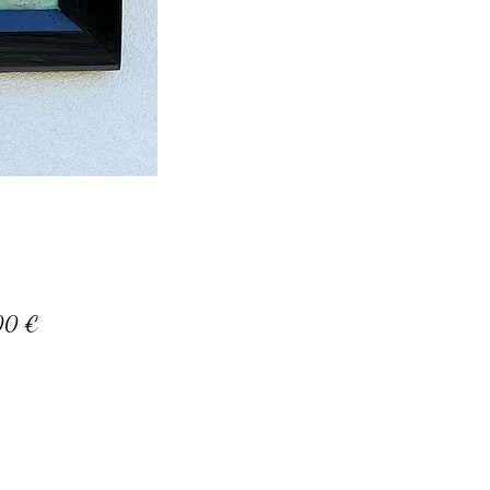
Prix
00 €