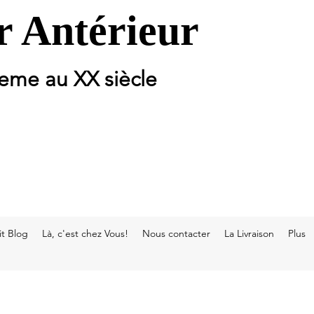
 Antérieur
 eme au XX siècle
t Blog
Là, c'est chez Vous!
Nous contacter
La Livraison
Plus