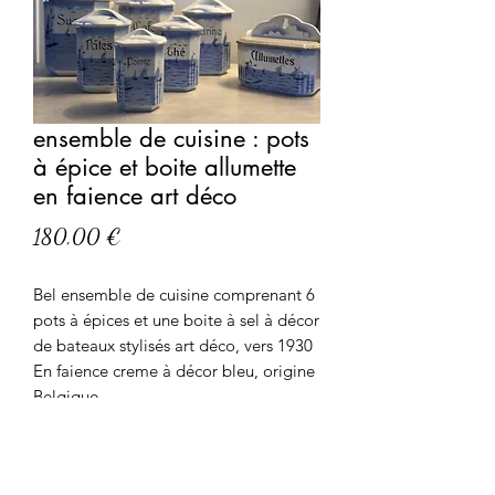
ensemble de cuisine : pots
à épice et boite allumette
en faience art déco
Prix
180,00 €
Bel ensemble de cuisine comprenant 6
pots à épices et une boite à sel à décor
de bateaux stylisés art déco, vers 1930
En faience creme à décor bleu, origine
Belgique
Dimension du plus grand pot 13 par 12
cm et hauteur 19,5 cm
En bon état, une petite egrenure et un