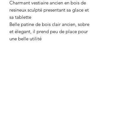
Charmant vestiaire ancien en bois de
resineux sculpté presentant sa glace et
sa tablette
Belle patine de bois clair ancien, sobre
et élegant, il prend peu de place pour
une belle utilité
Deux patères vissées dans les colonnes
ressorties.
En bon état de maison, la glace a été
remplacée pour une estetique plus
contemporaine .
Un petit défaut sur la corniche dans un
angle, quasi invisible
Bonne stabilité
Dimensions hauteur 205 cm largeur
63,5 cm profondeur 41 cm