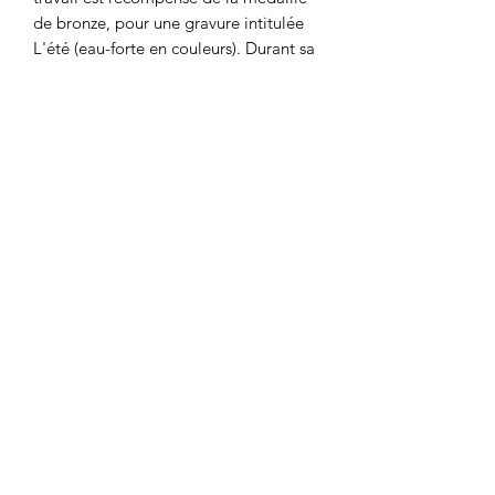
de bronze, pour une gravure intitulée
L'été (eau-forte en couleurs). Durant sa
vie d'artiste, Manuel Robbe produit
beaucoup d'aquatintes, de pointes
sèches, d'eaux fortes et quelques
affiches publicitaires ainsi que de
nombreuses œuvres uniques (huiles sur
toile, aquarelles ou pastels). Sportif
accompli, il est capitaine de l'équipe
d'escrime des Beaux-Arts, lors du
championnat interprofessionnel de
Paris en 1912. Pendant la guerre de
1914-1918, il s'enrôle dans l'aviation
comme pilote et se voit décerner la
croix de guerre avec citations pour ses
faits d'armes héroïques. Les œuvres de
Manuel Robbe sont un témoignage
émouvant de la vie des femmes et des
hommes de son époque.