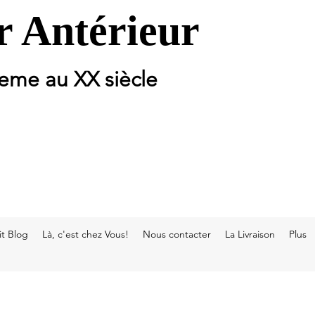
 Antérieur
 eme au XX siècle
t Blog
Là, c'est chez Vous!
Nous contacter
La Livraison
Plus