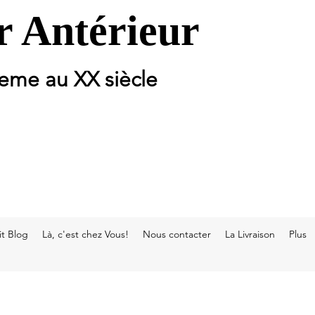
 Antérieur
 eme au XX siècle
t Blog
Là, c'est chez Vous!
Nous contacter
La Livraison
Plus