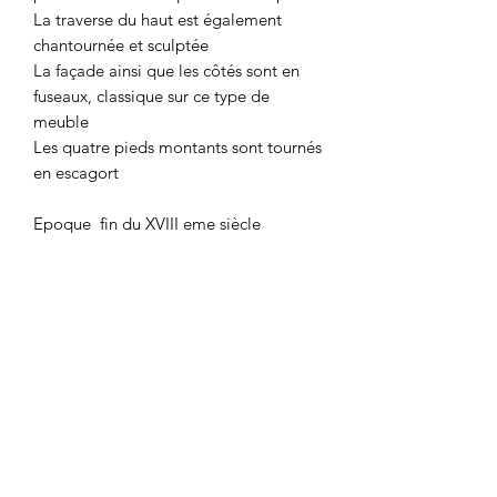
La traverse du haut est également
chantournée et sculptée
La façade ainsi que les côtés sont en
fuseaux, classique sur ce type de
meuble
Les quatre pieds montants sont tournés
en escagort
Epoque fin du XVIII eme siècle
A poser ou à suspendre pour conserver
la pain
Serrure et clef d' époque, ferrure et
charnière egalement
Dimensions : 79 cm par 50 cm et
hauteur 90 cm
En bon état de conservation, quelques
restaurations d'usage, meuble traité
contre les parasites