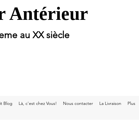
 Antérieur
 eme au XX siècle
t Blog
Là, c'est chez Vous!
Nous contacter
La Livraison
Plus