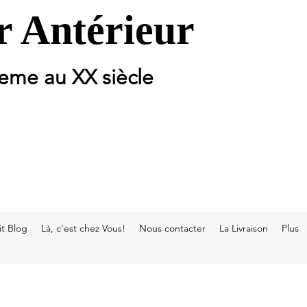
 Antérieur
 eme au XX siècle
t Blog
Là, c'est chez Vous!
Nous contacter
La Livraison
Plus