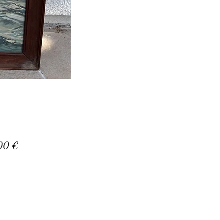
Prix
00 €